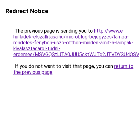
Redirect Notice
The previous page is sending you to
http://www.e-
hulladek-elszallitasa.hu/microblog-bejegyzes/lampa-
rendeles-fenyben-uszo-otthon-minden-amit-a-lampak-
kivalasztasarol-tudni-
erdemes/MSVGQStlJTA0JUU5cktWJTg2JTVDYSU4Q
If you do not want to visit that page, you can
return to
the previous page
.