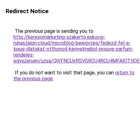
Redirect Notice
The previous page is sending you to
http://keresomarketing-szakerto.eskuvoi-
ruhaszalon.cloud/microblog-bejegyzes/fedezd-fel-a-
luxus-illatokat-otthonod-kenyelmebol-prouve-parfum-
rendeles-
egyszeruen/uzsa/QiVFNCUxRSVGRCU4RCU4MFAlOTIlOE
If you do not want to visit that page, you can
return to
the previous page
.